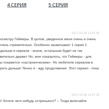
4 СЕРИЯ
5 СЕРИЯ
6 СЕРИ
2017-03-30 14:47:35
просмотру Геймеры. В целом, увиденное меня очень и очень
очень стремительно. Особенно захватывает 1 серия 1
 дальше в сериале - иначе, остальным будет не так
вительно держит. Но, мне показалось, что Геймеры - для
ы покажется «настроенческим». Но любители сериалов в
реть дальше! Лично я - жду продолжения. Этот сериал - пока
2017-03-30 14:47:35
! Хотите чего-нибудь остренького? – Тогда включайте