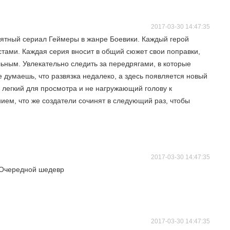
2017-03-30 14:47:35
оятный сериал Геймеры в жанре Боевики. Каждый герой
тами. Каждая серия вносит в общий сюжет свои поправки,
ьным. Увлекательно следить за передрягами, в которые
е думаешь, что развязка недалеко, а здесь появляется новый
л легкий для просмотра и не нагружающий голову к
ем, что же создатели сочинят в следующий раз, чтобы
2017-03-30 14:47:35
 Очередной шедевр
2017-03-30 14:47:35