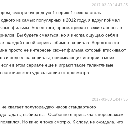
2017-03-30 14:47:35
ором, смотря очередную 1 серию 1 сезона столь
дного из самых популярных в 2012 году, я вдруг поймал
ычные фильмы. Более того, просматривая свежие анонсы в
риалов. Вы будете смеяться, но я иногда ощущаю себя в
ает каждой новой серии любимого сериала. Вероятно это
 мне просто не интересен сюжет фильма который втискивают
онцов и подсел на сериалы, описывающих истории в моих
если в этом сериале еще и играют такие талантливые
т эстетического удовольствия от просмотра
2017-03-30 14:47:35
 не хватает полутора-двух часов стандартного
адо гадать, выбирать… Особенно я привыкла к персонажам
 появился. Но кино я тоже смотрю. К слову, не ожидала, что