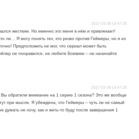
2017-03-30 14:47:35
зался жестким. Но именно это меня в нём и привлекает!
о ли… Я могу понять тех, кто резко против Геймеры, но я из
очно! Предположить не мог, что сериал может быть
ейлер не понравился, не любите Боевики – не начинайте
2017-03-30 14:47:35
 Вы обратили внимание на 1 серию 1 сезона? Это же вообще
гут при мысли. Я убеждена, что Геймеры – чуть ли не самый
е думать не хочу, как я жить-то буду после завершения 1