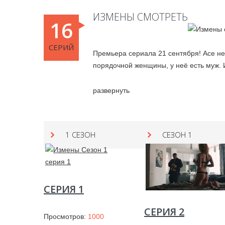
ИЗМЕНЫ СМОТРЕТЬ
16
СЕРИЙ
Премьера сериала 21 сентября! Асе не
порядочной женщины, у неё есть муж. И
отпрыск олигарха. Её подруга Даша нап
жизнь в праведном браке крайней скучн
развернуть
ними случается.
1 СЕЗОН
СЕЗОН 1
СЕРИЯ 1
СЕРИЯ 2
Просмотров:
1000