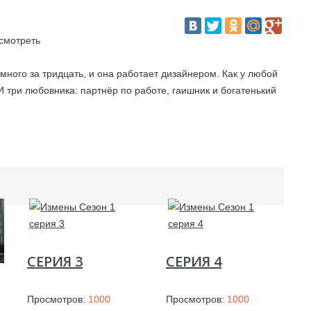
много за тридцать, и она работает дизайнером. Как у любой
 три любовника: партнёр по работе, гаишник и богатенький
ротив никогда не изменяла, но ей этого очень хочется, ведь
а. Это сериал о людях, которые изменяют, и о том, что с
СЕРИЯ 3
СЕРИЯ 4
Просмотров:
1000
Просмотров:
1000