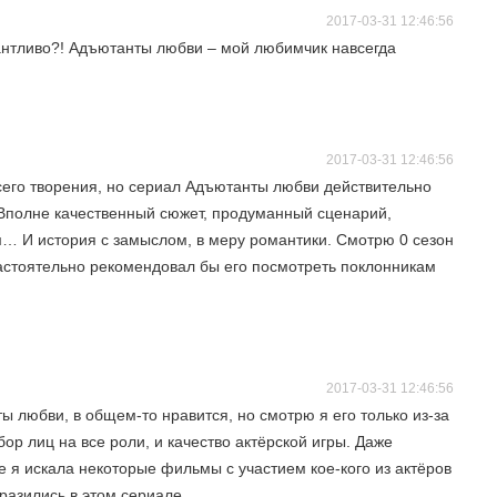
2017-03-31 12:46:56
антливо?! Адъютанты любви – мой любимчик навсегда
2017-03-31 12:46:56
с сего творения, но сериал Адъютанты любви действительно
. Вполне качественный сюжет, продуманный сценарий,
… И история с замыслом, в меру романтики. Смотрю 0 сезон
астоятельно рекомендовал бы его посмотреть поклонникам
2017-03-31 12:46:56
 любви, в общем-то нравится, но смотрю я его только из-за
бор лиц на все роли, и качество актёрской игры. Даже
е я искала некоторые фильмы с участием кое-кого из актёров
бразились в этом сериале