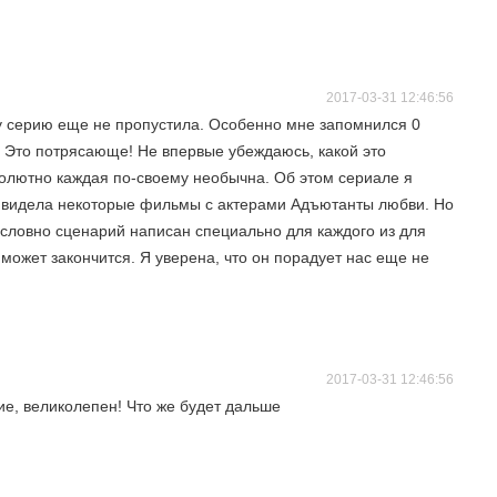
2017-03-31 12:46:56
 серию еще не пропустила. Особенно мне запомнился 0
. Это потрясающе! Не впервые убеждаюсь, какой это
солютно каждая по-своему необычна. Об этом сериале я
 Я видела некоторые фильмы с актерами Адъютанты любви. Но
 словно сценарий написан специально для каждого из для
может закончится. Я уверена, что он порадует нас еще не
2017-03-31 12:46:56
ие, великолепен! Что же будет дальше