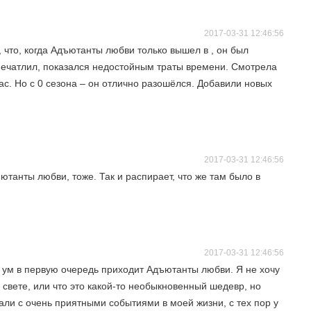
2017-03-31 12:46:56
 что, когда Адъютанты любви только вышел в , он был
впечатлил, показался недостойным траты времени. Смотрела
ас. Но с 0 сезона – он отлично разошёлся. Добавили новых
2017-03-31 12:46:56
ютанты любви, тоже. Так и распирает, что же там было в
2017-03-31 12:46:56
а ум в первую очередь приходит Адъютанты любви. Я не хочу
 свете, или что это какой-то необыкновенный шедевр, но
пали с очень приятными событиями в моей жизни, с тех пор у