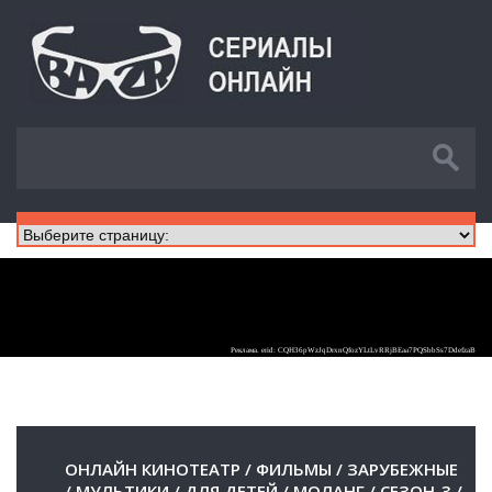
ОНЛАЙН КИНОТЕАТР
/
ФИЛЬМЫ
/
ЗАРУБЕЖНЫЕ
/
МУЛЬТИКИ
/
ДЛЯ ДЕТЕЙ
/
МОЛАНГ
/
СЕЗОН-3
/